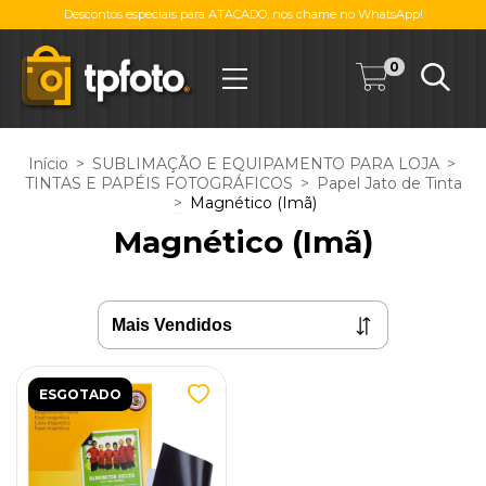
Descontos especiais para ATACADO, nos chame no WhatsApp!
0
Início
>
SUBLIMAÇÃO E EQUIPAMENTO PARA LOJA
>
TINTAS E PAPÉIS FOTOGRÁFICOS
>
Papel Jato de Tinta
>
Magnético (Imã)
Magnético (Imã)
ESGOTADO