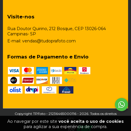
Visite-nos
Rua Doutor Quirino, 212 Bosque, CEP 13026-064
Campinas- SP
E-mail:
vendas@tudoprafoto.com
Formas de Pagamento e Envio
Copyright TPFoto - 21236465000116 - 2026. Todos os direitos
reservados.
Ao navegar por este site
você aceita o uso de cookies
para agilizar a sua experiência de compra.