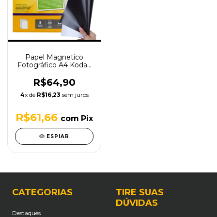
Papel Magnetico
Fotográfico A4 Kodak
5 Folhas
R$64,90
4
x de
R$16,23
sem juros
R$61,66
com
Pix
ESPIAR
CATEGORIAS
TIRE SUAS
DÚVIDAS
Destaques