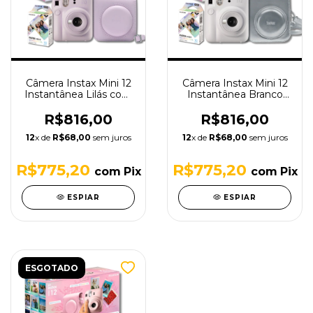
Câmera Instax Mini 12
Câmera Instax Mini 12
Instantânea Lilás com
Instantânea Branco
Bolsa e Filme
com Bolsa e Filme
R$816,00
R$816,00
12
x de
R$68,00
sem juros
12
x de
R$68,00
sem juros
R$775,20
R$775,20
com
Pix
com
Pix
ESPIAR
ESPIAR
ESGOTADO