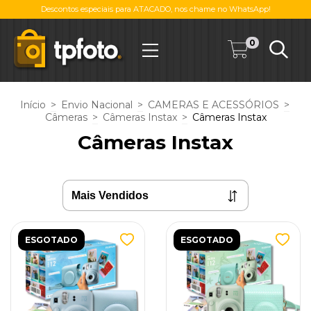
Descontos especiais para ATACADO, nos chame no WhatsApp!
0
Início
>
Envio Nacional
>
CAMERAS E ACESSÓRIOS
>
Câmeras
>
Câmeras Instax
>
Câmeras Instax
Câmeras Instax
ESGOTADO
ESGOTADO