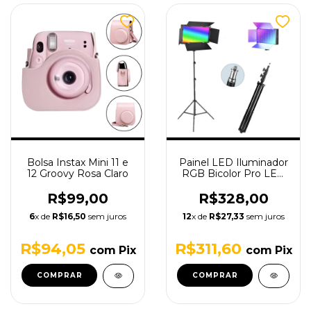
Bolsa Instax Mini 11 e
Painel LED Iluminador
12 Groovy Rosa Claro
RGB Bicolor Pro LED
800 RGB com Tripé
Iluminação para
R$99,00
R$328,00
Estúdio 1,90m - S60
6
x de
R$16,50
sem juros
12
x de
R$27,33
sem juros
R$94,05
R$311,60
com
Pix
com
Pix