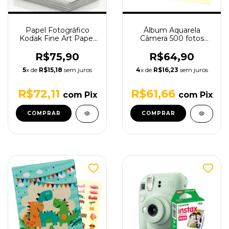
Papel Fotográfico
Álbum Aquarela
Kodak Fine Art Paper
Câmera 500 fotos
Lustre A4 255g - 20
10x15
Folhas
R$75,90
R$64,90
5
x de
R$15,18
sem juros
4
x de
R$16,23
sem juros
R$72,11
R$61,66
com
Pix
com
Pix