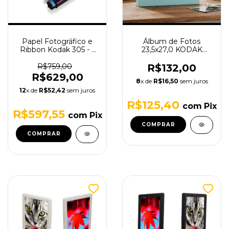
Papel Fotográfico e
Álbum de Fotos
Ribbon Kodak 305 - 1
23,5x27,0 KODAK
Kit de Impressão
MEMORY - Verde
Agua - 20 Folhas
R$759,00
R$132,00
(19X26 Foto)
R$629,00
8
x de
R$16,50
sem juros
12
x de
R$52,42
sem juros
R$125,40
com
Pix
R$597,55
com
Pix