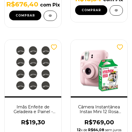
R$676,40
com
Pix
Imãs Enfeite de
Câmera Instantânea
Geladeira e Painel -
Instax Mini 12 Rosa
Botão Preto 12
Claro com Filme de 10
Unidades
poses
R$19,30
R$769,00
12
x de
R$64,08
sem juros