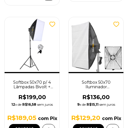
Softbox 50x70 p/ 4
Softbox 50x70
Lâmpadas Bivolt +
Iluminador
Tripé
TUDOPRAFOTO com
Soquete 4 Lâmpadas
R$199,00
R$136,00
12
x de
R$16,58
sem juros
9
x de
R$15,11
sem juros
R$189,05
R$129,20
com
Pix
com
Pix