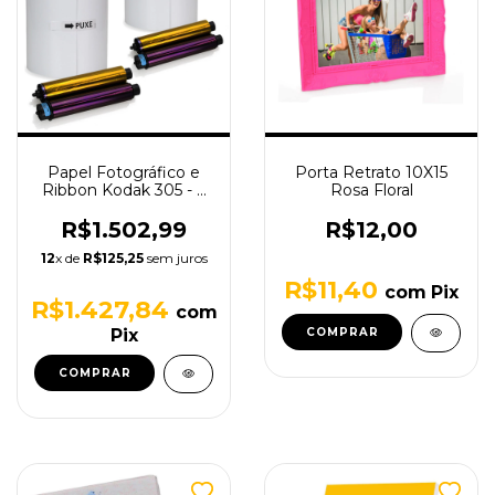
Papel Fotográfico e
Porta Retrato 10X15
Ribbon Kodak 305 - 2
Rosa Floral
Kits de Impressão
R$1.502,99
R$12,00
12
x de
R$125,25
sem juros
R$11,40
com
Pix
R$1.427,84
com
Pix