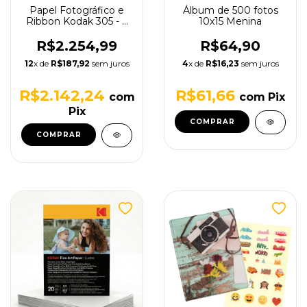
Papel Fotográfico e
Álbum de 500 fotos
Ribbon Kodak 305 - 3
10x15 Menina
Kits de Impressão
R$2.254,99
R$64,90
12
x de
R$187,92
sem juros
4
x de
R$16,23
sem juros
R$2.142,24
R$61,66
com
com
Pix
Pix