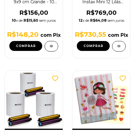
9x9 cm Grande - 10
Instax Mini 12 Lilás
Unidades
com Filme de 10
poses
R$156,00
R$769,00
10
x de
R$15,60
sem juros
12
x de
R$64,08
sem juros
R$148,20
R$730,55
com
Pix
com
Pix