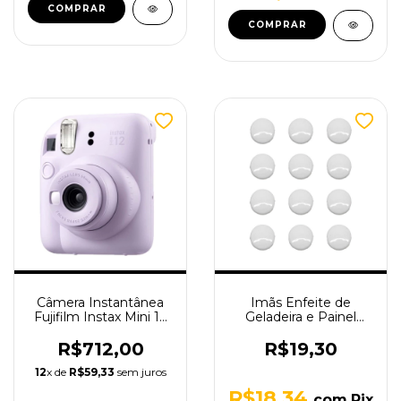
Câmera Instantânea
Imãs Enfeite de
Fujifilm Instax Mini 12
Geladeira e Painel
Lilás
Botão Branco 12
Unidades
R$712,00
R$19,30
12
x de
R$59,33
sem juros
R$18,34
com
Pix