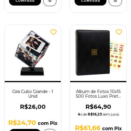
Gira Cubo Grande - 1
Álbum de Fotos 10x15
Unid
500 Fotos Luxo Preto
com Brinde (Adesivos)
R$26,00
R$64,90
4
x de
R$16,23
sem juros
R$24,70
com
Pix
R$61,66
com
Pix