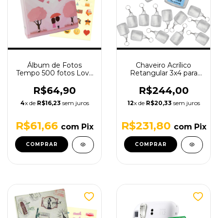
Álbum de Fotos
Chaveiro Acrílico
Tempo 500 fotos Love
Retangular 3x4 para
10x15 Com Brinde
personalizar - 200
(Adesivos)
Unidades
R$64,90
R$244,00
4
x de
R$16,23
sem juros
12
x de
R$20,33
sem juros
R$61,66
R$231,80
com
Pix
com
Pix