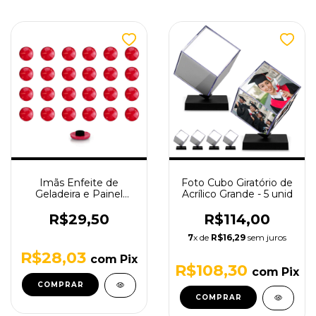
Imãs Enfeite de
Foto Cubo Giratório de
Geladeira e Painel
Acrílico Grande - 5 unid
Botão Vermelho - 24
Unidades
R$29,50
R$114,00
7
x de
R$16,29
sem juros
R$28,03
com
Pix
R$108,30
com
Pix