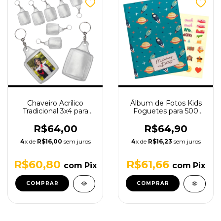
Chaveiro Acrílico
Álbum de Fotos Kids
Tradicional 3x4 para
Foguetes para 500
personalizar - 50
Fotos 10x15 com
Unidades
Brinde (Adesivos)
R$64,00
R$64,90
4
x de
R$16,00
sem juros
4
x de
R$16,23
sem juros
R$60,80
R$61,66
com
Pix
com
Pix