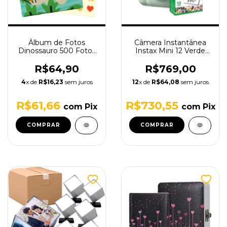
Álbum de Fotos
Câmera Instantânea
Dinossauro 500 Fotos
Instax Mini 12 Verde
10x15
Claro com Filme de 10
poses
R$64,90
R$769,00
4
x de
R$16,23
sem juros
12
x de
R$64,08
sem juros
R$61,66
R$730,55
com
Pix
com
Pix