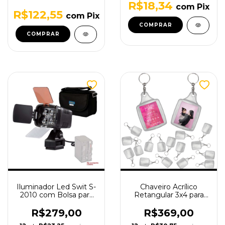
R$18,34
com
Pix
R$122,55
com
Pix
COMPRAR
Iluminador Led Swit S-
Chaveiro Acrílico
2010 com Bolsa para
Retangular 3x4 para
Transporte
personalizar - 300
Unidades
R$279,00
R$369,00