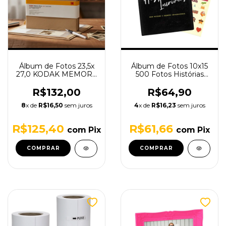
Álbum de Fotos 23,5x
Álbum de Fotos 10x15
27,0 KODAK MEMORY
500 Fotos Histórias
- Pardo - 20 Folhas
Incríveis com Brinde
(19X26 Foto)
(Adesivos)
R$132,00
R$64,90
8
x de
R$16,50
sem juros
4
x de
R$16,23
sem juros
R$125,40
R$61,66
com
Pix
com
Pix