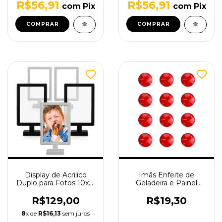
R$56,91
R$56,91
com
Pix
com
Pix
COMPRAR
COMPRAR
Display de Acrilico
Imãs Enfeite de
Duplo para Fotos 10x15
Geladeira e Painel
- 10 unidades
Botão Vermelho 12
Unidades
R$129,00
R$19,30
8
x de
R$16,13
sem juros