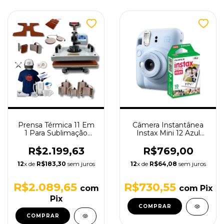
Prensa Térmica 11 Em
Câmera Instantânea
1 Para Sublimação
Instax Mini 12 Azul
Transfer TudoPraFoto
Claro com Filme de 10
Multiuso
poses
R$2.199,63
R$769,00
12
x de
R$183,30
sem juros
12
x de
R$64,08
sem juros
R$2.089,65
R$730,55
com
com
Pix
Pix
COMPRAR