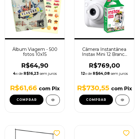
Álbum Viagem - 500
Câmera Instantânea
fotos 10x15
Instax Mini 12 Branca
com Filme de 10
poses
R$64,90
R$769,00
4
x de
R$16,23
sem juros
12
x de
R$64,08
sem juros
R$61,66
R$730,55
com
Pix
com
Pix