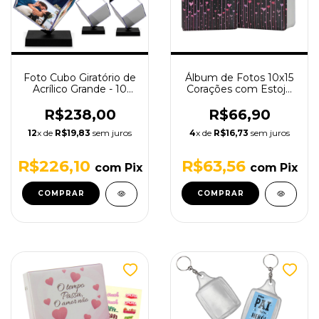
Foto Cubo Giratório de
Álbum de Fotos 10x15
Acrílico Grande - 10
Corações com Estojo
Unid
100 fotos
R$238,00
R$66,90
12
x de
R$19,83
sem juros
4
x de
R$16,73
sem juros
R$226,10
R$63,56
com
Pix
com
Pix