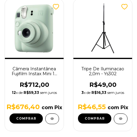
Câmera Instantânea
Tripe De Iluminacao
Fujifilm Instax Mini 12
2,0m - Ys302
Verde Claro
R$712,00
R$49,00
12
x de
R$59,33
sem juros
3
x de
R$16,33
sem juros
R$676,40
R$46,55
com
Pix
com
Pix