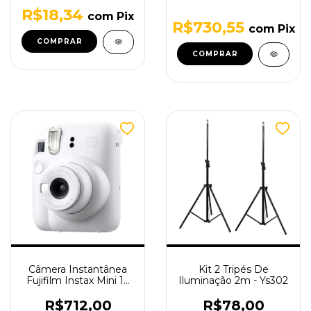
R$18,34
com
Pix
R$730,55
com
Pix
Câmera Instantânea
Kit 2 Tripés De
Fujifilm Instax Mini 12
Iluminação 2m - Ys302
Branca
R$712,00
R$78,00