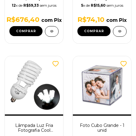
12
x de
R$59,33
sem juros
5
x de
R$15,60
sem juros
R$676,40
R$74,10
com
Pix
com
Pix
Lâmpada Luz Fria
Foto Cubo Grande - 1
Fotografia Cool
unid
Daylight 5400k 150W -