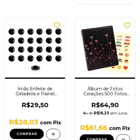
Imãs Enfeite de
Álbum de Fotos
Geladeira e Painel
Corações 500 Fotos
Botão Preto - 24
10x15 Love Com
Unidades
Brinde (Adesivos)
R$29,50
R$64,90
4
x de
R$16,23
sem juros
R$28,03
com
Pix
R$61,66
com
Pix