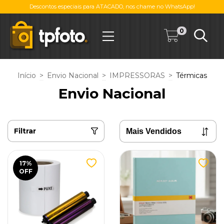
Descontos especiais para ATACADO, nos chame no WhatsApp!
0
Início
>
Envio Nacional
>
IMPRESSORAS
>
Térmicas
Envio Nacional
Filtrar
17
%
OFF